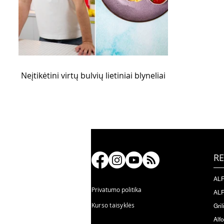
Neįtikėtini virtų bulvių lietiniai blyneliai
RE
ALF
Privatumo politika
ALF
Kurso taisyklės
Gril
Alf