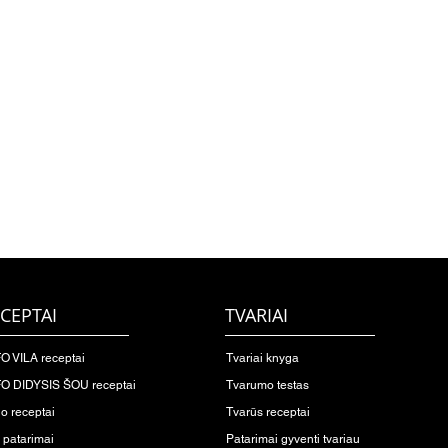
CEPTAI
TVARIAI
O VILA receptai
Tvariai knyga
O DIDYSIS ŠOU receptai
Tvarumo testas
io receptai
Tvarūs receptai
o patarimai
Patarimai gyventi tvariau