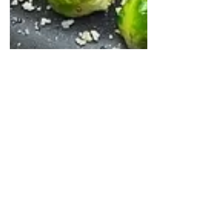
#vmgonline ieškomiausias