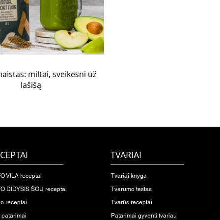
aistas: miltai, sveikesni už
lašišą
CEPTAI
TVARIAI
O VILA receptai
Tvariai knyga
O DIDYSIS ŠOU receptai
Tvarumo testas
io receptai
Tvarūs receptai
o patarimai
Patarimai gyventi tvariau