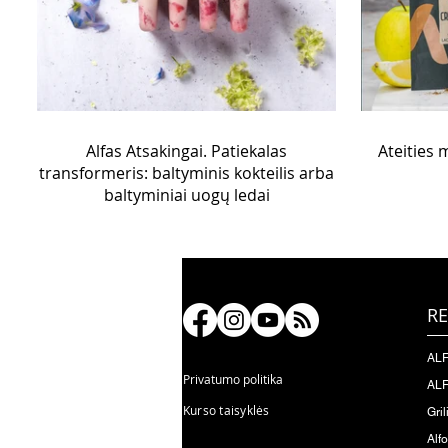
Alfas Atsakingai. Patiekalas
Ateities m
transformeris: baltyminis kokteilis arba
baltyminiai uogų ledai
RE
ALF
Privatumo politika
ALF
Kurso taisyklės
Gril
Alf