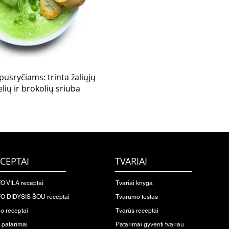
 pusryčiams: trinta žaliųjų
elių ir brokolių sriuba
CEPTAI
TVARIAI
O VILA receptai
Tvariai knyga
O DIDYSIS ŠOU receptai
Tvarumo testas
io receptai
Tvarūs receptai
o patarimai
Patarimai gyventi tvariau