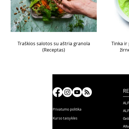
Traškios salotos su aštria granola
Tinka ir
(Receptas)
žirn
RE
ALF
Privatumo politika
ALF
Kurso taisyklės
Gril
Alf