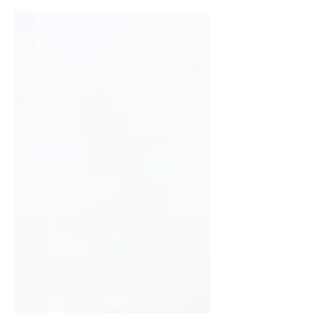
Nauji bananų duonos drabužiai