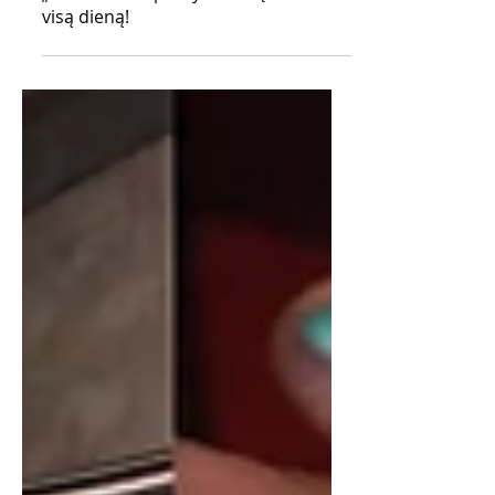
„MOSS Cafe“: pusryčius švęskime
visą dieną!