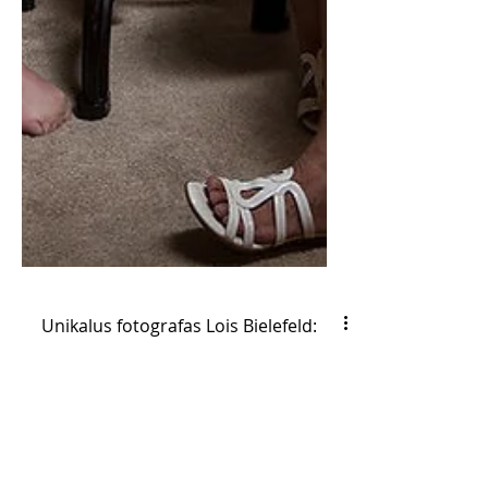
Unikalus fotografas Lois Bielefeld:
jo paveiksluotoms vakarienėms
ploja pasaulis