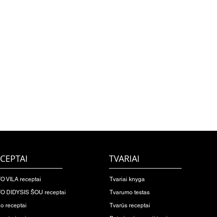
CEPTAI
TVARIAI
O VILA receptai
Tvariai knyga
O DIDYSIS ŠOU receptai
Tvarumo testas
io receptai
Tvarūs receptai