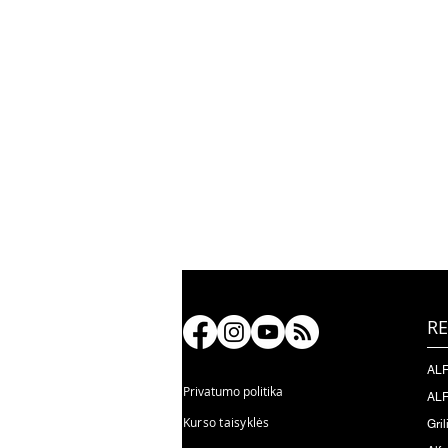
RE
ALF
Privatumo politika
ALF
Kurso taisyklės
Gril