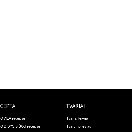
CEPTAI
TVARIAI
O VILA receptai
Tvariai knyga
O DIDYSIS ŠOU receptai
Tvarumo testas