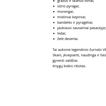
gražūs ir skanūs tortai;
sūrio pyragai;
morengai;
mieliniai kepiniai;
bandelės ir pyragėliai;
jaukiausi sausainiai pasaulyje;
ledai;
želė desertai.
Tai auksinė legendinio žurnalo 
Skani, įkvepianti, naudinga ir ti
gyventi saldžiai.
Knygų kiekis ribotas.