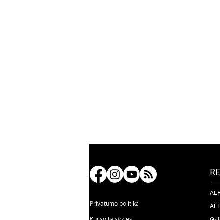
RE
ALF
Privatumo politika
ALF
Kurso taisyklės
Gril