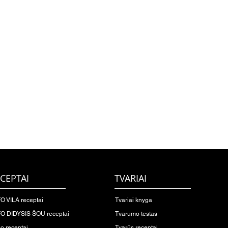
CEPTAI
TVARIAI
O VILA receptai
Tvariai knyga
O DIDYSIS ŠOU receptai
Tvarumo testas
io receptai
Tvarūs receptai