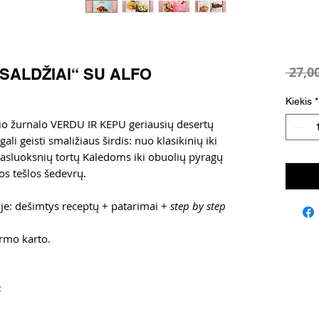
 27,00
„SALDŽIAI“ SU ALFO
Kiekis
*
io žurnalo VERDU IR KEPU geriausių desertų
gali geisti smaližiaus širdis: nuo klasikinių iki
sluoksnių tortų Kalėdoms iki obuolių pyragų
tos tešlos šedevrų.
oje: dešimtys receptų + patarimai +
step by step
irmo karto.
;