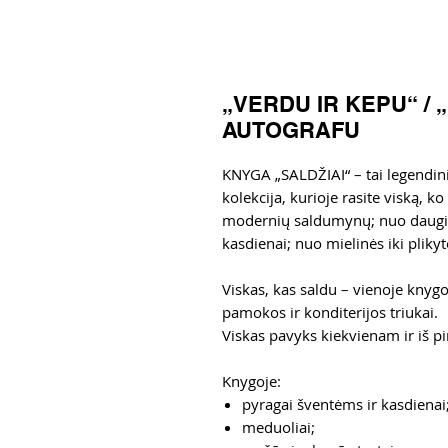
„VERDU IR KEPU“ / 
AUTOGRAFU
KNYGA „SALDŽIAI“ – tai legendin
kolekcija, kurioje rasite viską, ko 
modernių saldumynų; nuo daugia
kasdienai; nuo mielinės iki pliky
Viskas, kas saldu – vienoje knyg
pamokos ir konditerijos triukai.
Viskas pavyks kiekvienam ir iš p
Knygoje:
pyragai šventėms ir kasdienai
meduoliai;